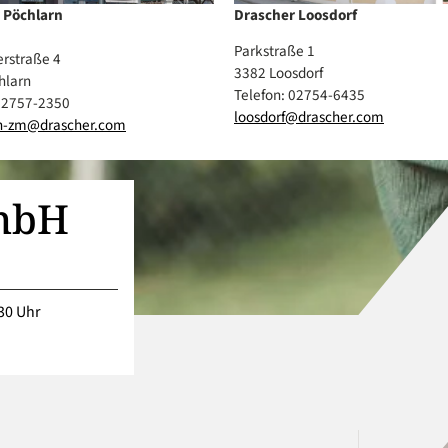
 Pöchlarn
Drascher Loosdorf
Parkstraße 1
rstraße 4
3382 Loosdorf
hlarn
Telefon: 02754-6435
 02757-2350
loosdorf@drascher.com
n-zm@drascher.com
mbH
30 Uhr